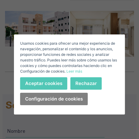
Accede a tu cuenta
Descargar Expose
Apellidos*
Vende tu Propiedad
Usamos cookies para ofrecer una mejor experiencia de
Correo Electrónico*
navegación, personalizar el contenido y los anuncios,
proporcionar funciones de redes sociales y analizar
nuestro tráfico. Puedes leer más sobre cómo usamos las
+1
United
cookies y cómo puedes controlarlas haciendo clic en
Configuración de cookies.
Leer más
States
Teléfono*
+1
Iniciar sesión
Aceptar cookies
Rechazar
+1
United
States
Configuración de cookies
Acepto los
Términos y condiciones de privacidad
Solicitar Información
+1
¿Has olvidado tu contraseña?
Contraseña**
He olvidado mi contraseña
Descargar Expose
¿No tienes una cuenta?
Acepto los
Términos y condiciones de privacidad