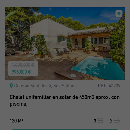
1.000.000 €
995.000 €
Colonia Sant Jordi, Ses Salines
REF: 43709
Chalet unifamiliar en solar de 450m2 aprox. con
piscina,
2
120 M
3
2