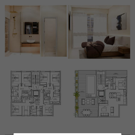
Crear una cuenta
Nombre*
Accede a tu cuenta
Descargar Expose
Apellidos*
Vende tu Propiedad