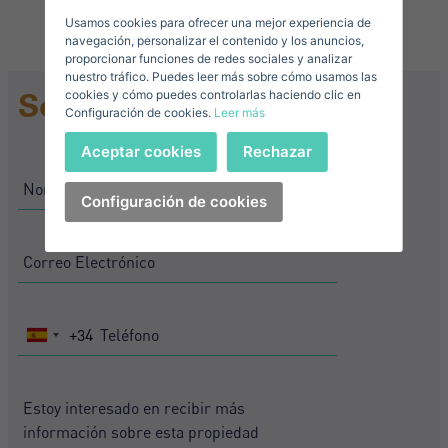
Usamos cookies para ofrecer una mejor experiencia de
Correo Electrónico*
navegación, personalizar el contenido y los anuncios,
proporcionar funciones de redes sociales y analizar
nuestro tráfico. Puedes leer más sobre cómo usamos las
+34
Spain
Solicitar Información
cookies y cómo puedes controlarlas haciendo clic en
+34
Configuración de cookies.
Leer más
Teléfono*
Iniciar sesión
Aceptar cookies
Rechazar
+34
Spain
+34
Configuración de cookies
Acepto los
Términos y condiciones de privacidad
¿Has olvidado tu contraseña?
Contraseña**
He olvidado mi contraseña
Descargar Expose
¿No tienes una cuenta?
Acepto los
Términos y condiciones de privacidad
Crear una cuenta
+34
Spain
+34
Registrarse