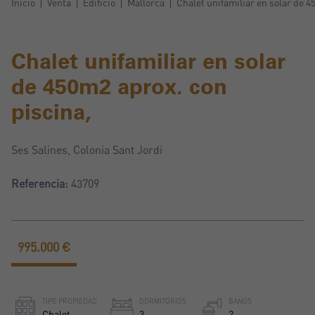
Inicio
Venta
Edificio
Mallorca
Chalet unifamiliar en solar de 4
Chalet unifamiliar en solar
de 450m2 aprox. con
piscina,
Ses Salines, Colonia Sant Jordi
Referencia:
43709
995.000 €
TIPO PROPIEDAD
DORMITORIOS
BAÑOS
Chalet
3
2