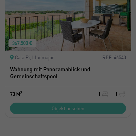
367.500 €
Cala Pi, Llucmajor
REF: 46540
Wohnung mit Panoramablick und
Gemeinschaftspool
2
70 M
1
1
Objekt ansehen