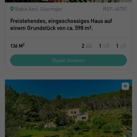
Bahia Azul, Llucmajor
REF: 46751
Freistehendes, eingeschossiges Haus auf
einem Grundstück von ca. 598 m².
2
136 M
2
1
1
Objekt ansehen
Crear una cuenta
Name*