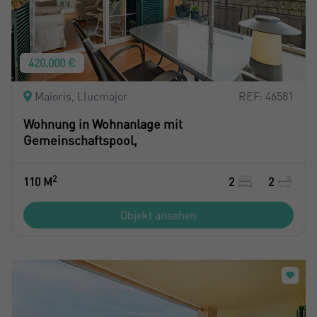
Sie haben noch kein Konto?
Ich akzeptiere die
Bedingungen und Konditionen zum
Erstellen Sie ein Konto
Datenschutz
420.000 €
Mich Registrieren
Maioris, Llucmajor
REF: 46581
Wohnung in Wohnanlage mit
Gemeinschaftspool,
2
110 M
2
2
Objekt ansehen