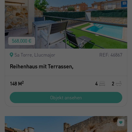
568.000 €
Sa Torre, Llucmajor
REF: 46867
Reihenhaus mit Terrassen,
2
148 M
4
2
Objekt ansehen