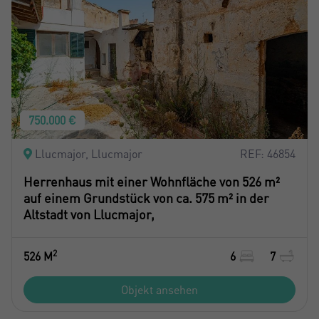
750.000 €
Llucmajor, Llucmajor
REF: 46854
Herrenhaus mit einer Wohnfläche von 526 m²
auf einem Grundstück von ca. 575 m² in der
Altstadt von Llucmajor,
2
526 M
6
7
Objekt ansehen