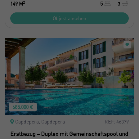
2
149 M
5
3
Objekt ansehen
685.000 €
Capdepera, Capdepera
REF: 46379
Erstbezug – Duplex mit Gemeinschaftspool und