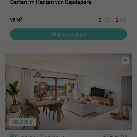
Garten im Herzen von Capdepera
2
98 M
2
2
Objekt ansehen
680.000 €
Capdepera, Capdepera
REF: 46378