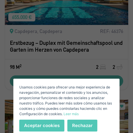
655.000 €
Crear una cuenta
Capdepera, Capdepera
REF: 46376
Name*
Erstbezug – Duplex mit Gemeinschaftspool und
Garten im Herzen von Capdepera
Mich Anmelden
Nachname*
2
98 M
2
2
Verkaufen Sie Ihre Immobilie
Objekt ansehen
Usamos cookies para ofrecer una mejor experiencia de
Email*
navegación, personalizar el contenido y los anuncios,
proporcionar funciones de redes sociales y analizar
nuestro tráfico. Puedes leer más sobre cómo usamos las
+1
United
cookies y cómo puedes controlarlas haciendo clic en
Configuración de cookies.
Leer más
States
Telefonnummer*
+1
Anmelden
Aceptar cookies
Rechazar
+1
United