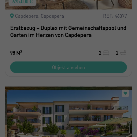
675.000 €
Capdepera, Capdepera
REF: 46377
Erstbezug – Duplex mit Gemeinschaftspool und
Garten im Herzen von Capdepera
2
98 M
2
2
Objekt ansehen