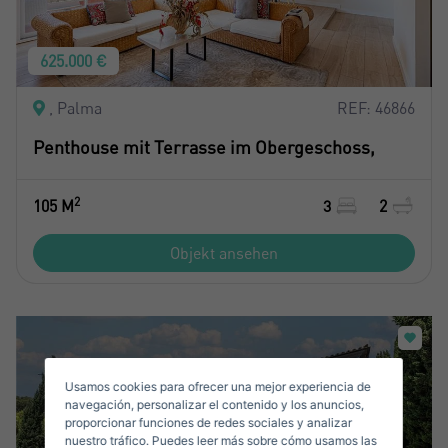
625.000 €
, Palma
REF: 46866
Penthouse mit Terrasse im Obergeschoss,
Crear una cuenta
Name*
2
105 M
3
2
Objekt ansehen
Mich Anmelden
Nachname*
Verkaufen Sie Ihre Immobilie
Usamos cookies para ofrecer una mejor experiencia de
Email*
navegación, personalizar el contenido y los anuncios,
proporcionar funciones de redes sociales y analizar
nuestro tráfico. Puedes leer más sobre cómo usamos las