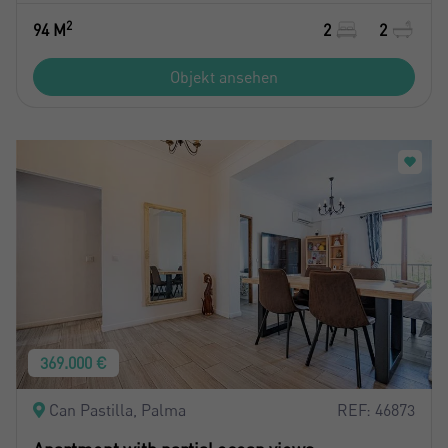
2
94 M
2
2
Objekt ansehen
369.000 €
Can Pastilla, Palma
REF: 46873