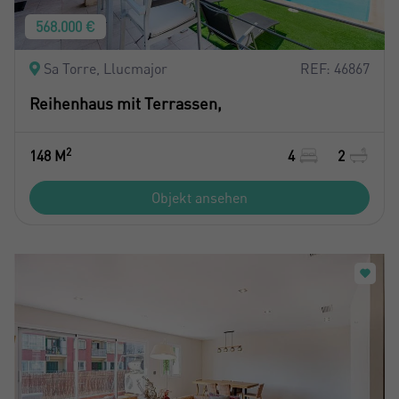
568.000 €
Sa Torre, Llucmajor
REF: 46867
Reihenhaus mit Terrassen,
2
148 M
4
2
Objekt ansehen