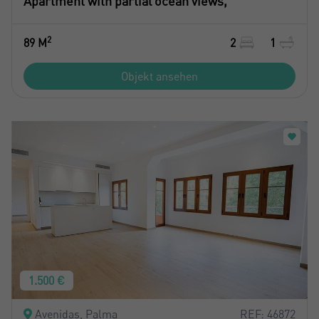
Apartment with partial ocean views,
2
89 M
2
1
Objekt ansehen
1.500 €
Avenidas, Palma
REF: 46872