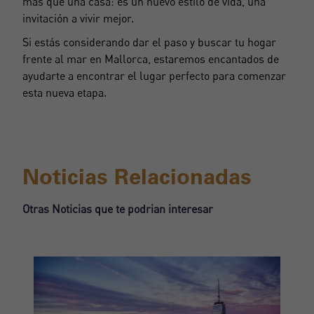
más que una casa: es un nuevo estilo de vida, una
invitación a vivir mejor.
¿No tienes una cuenta?
Si estás considerando dar el paso y buscar tu hogar
Acepto los
Términos y condiciones de privacidad
Crear una cuenta
frente al mar en Mallorca, estaremos encantados de
ayudarte a encontrar el lugar perfecto para comenzar
esta nueva etapa.
Registrarse
Noticias Relacionadas
Otras Noticias que te podrian interesar