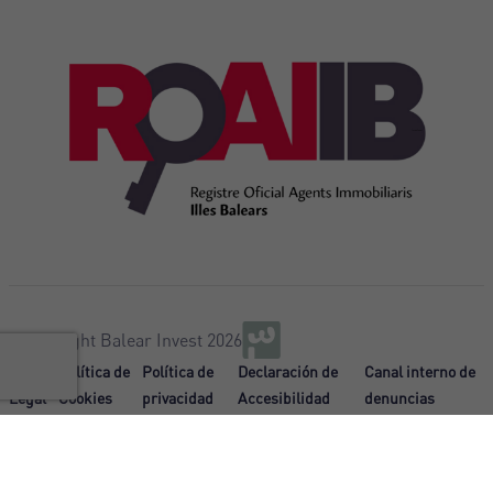
@Copyright Balear Invest 2026
Aviso
Política de
Política de
Declaración de
Canal interno de
Legal
Cookies
privacidad
Accesibilidad
denuncias