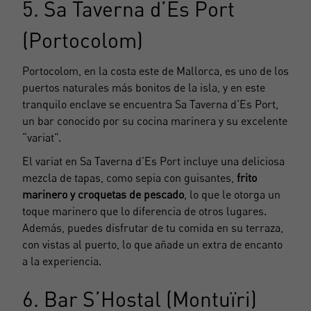
5. Sa Taverna d’Es Port
(Portocolom)
Portocolom, en la costa este de Mallorca, es uno de los
puertos naturales más bonitos de la isla, y en este
tranquilo enclave se encuentra Sa Taverna d’Es Port,
un bar conocido por su cocina marinera y su excelente
“variat”.
El variat en Sa Taverna d’Es Port incluye una deliciosa
mezcla de tapas, como sepia con guisantes,
frito
marinero y croquetas de pescado
, lo que le otorga un
toque marinero que lo diferencia de otros lugares.
Además, puedes disfrutar de tu comida en su terraza,
Crear una cuenta
con vistas al puerto, lo que añade un extra de encanto
Nombre*
a la experiencia.
6. Bar S’Hostal (Montuïri)
Accede a tu cuenta