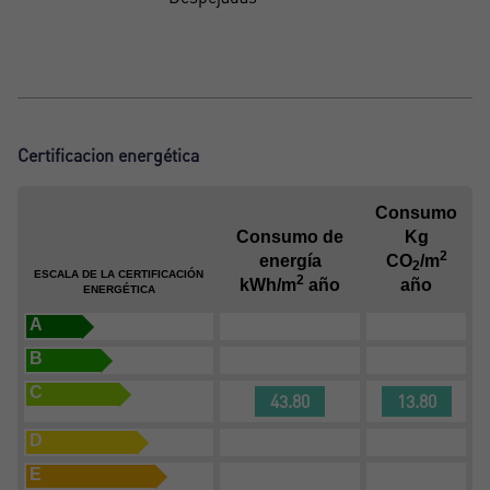
Certificacion energética
Consumo
Consumo de
Kg
2
energía
CO
/m
2
ESCALA DE LA CERTIFICACIÓN
2
kWh/m
año
año
ENERGÉTICA
A
B
C
43.80
13.80
D
E