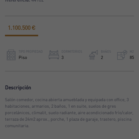
1.100.500 €
TIPO PROPIEDAD
DORMITORIOS
BAÑOS
M2
Piso
3
2
85
Descripción
Salón comedor, cocina abierta amueblada y equipada con office, 3
habitaciones, armarios, 2 baños, 1 en suite, suelos de gres
porcelánicos, climalit, suelo radiante, aire acondicionado frío/calor,
terraza de 24m2 aprox., porche, 1 plaza de garaje, trastero, piscina
comunitaria.