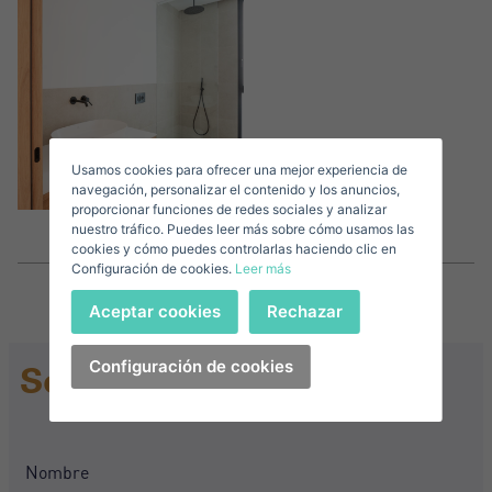
Accede a tu cuenta
Descargar Expose
Apellidos*
Vende tu Propiedad
Usamos cookies para ofrecer una mejor experiencia de
Correo Electrónico*
navegación, personalizar el contenido y los anuncios,
proporcionar funciones de redes sociales y analizar
nuestro tráfico. Puedes leer más sobre cómo usamos las
+1
United
cookies y cómo puedes controlarlas haciendo clic en
Configuración de cookies.
Leer más
States
Teléfono*
+1
Iniciar sesión
Aceptar cookies
Rechazar
+1
United
States
Configuración de cookies
Solicitar Información
Acepto los
Términos y condiciones de privacidad
+1
¿Has olvidado tu contraseña?
Contraseña**
He olvidado mi contraseña
Descargar Expose
¿No tienes una cuenta?