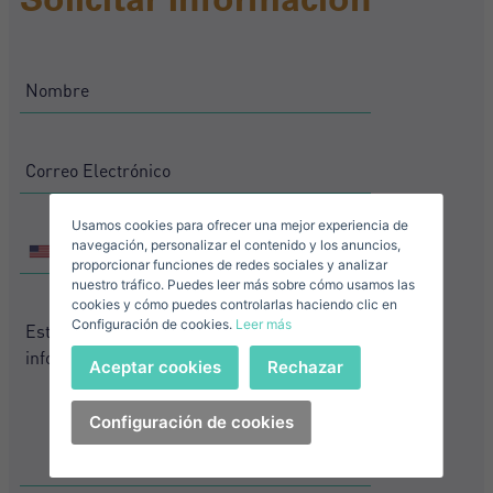
Nombre*
Accede a tu cuenta
Descargar Expose
Apellidos*
Vende tu Propiedad
Usamos cookies para ofrecer una mejor experiencia de
Correo Electrónico*
navegación, personalizar el contenido y los anuncios,
+1
United
proporcionar funciones de redes sociales y analizar
States
nuestro tráfico. Puedes leer más sobre cómo usamos las
+1
United
cookies y cómo puedes controlarlas haciendo clic en
+1
Configuración de cookies.
Leer más
States
Teléfono*
+1
Iniciar sesión
Aceptar cookies
Rechazar
+1
United
States
Configuración de cookies
Acepto los
Términos y condiciones de privacidad
+1
¿Has olvidado tu contraseña?
Contraseña**
He olvidado mi contraseña