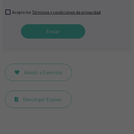
Descargar Expose
¿No tienes una cuenta?
Acepto los
Términos y condiciones de privacidad
Acepto los
Términos y condiciones de privacidad
Crear una cuenta
Enviar
Registrarse
Añadir a Favoritos
Descargar Expose