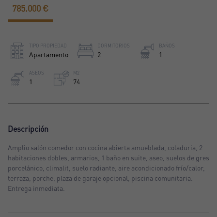
785.000 €
TIPO PROPIEDAD
DORMITORIOS
BAÑOS
Apartamento
2
1
ASEOS
M2
1
74
Descripción
Amplio salón comedor con cocina abierta amueblada, coladuria, 2
habitaciones dobles, armarios, 1 baño en suite, aseo, suelos de gres
porcelánico, climalit, suelo radiante, aire acondicionado frío/calor,
terraza, porche, plaza de garaje opcional, piscina comunitaria.
Entrega inmediata.