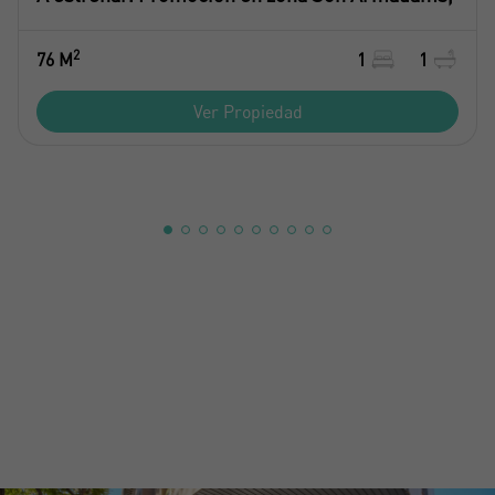
2
76 M
1
1
Ver Propiedad