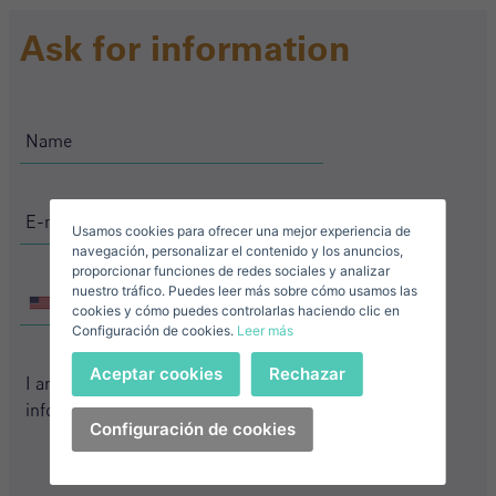
Crear una cuenta
Name*
Ask for information
Sign in to your account
Descargar Expose
Surnames*
Sell ​​your property
Usamos cookies para ofrecer una mejor experiencia de
E-mail*
navegación, personalizar el contenido y los anuncios,
proporcionar funciones de redes sociales y analizar
nuestro tráfico. Puedes leer más sobre cómo usamos las
+1
+1
United
United
cookies y cómo puedes controlarlas haciendo clic en
Configuración de cookies.
Leer más
States
States
Telephone*
+1
Sign in
+1
Aceptar cookies
Rechazar
+1
United
States
Configuración de cookies
I accept the
privacy terms and conditions
+1
Forgot your password?
Password**
I have forgotten my password