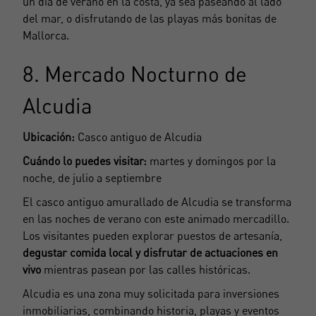
un día de verano en la costa, ya sea paseando al lado
Datenschutz
del mar, o disfrutando de las playas más bonitas de
Mallorca.
Mich Registrieren
8. Mercado Nocturno de
Alcudia
Ubicación:
Casco antiguo de Alcudia
Cuándo lo puedes visitar:
martes y domingos por la
noche, de julio a septiembre
El casco antiguo amurallado de Alcudia se transforma
en las noches de verano con este animado mercadillo.
Los visitantes pueden explorar puestos de artesanía,
degustar comida local y disfrutar de actuaciones en
vivo
mientras pasean por las calles históricas.
Alcudia es una zona muy solicitada para inversiones
inmobiliarias, combinando historia, playas y eventos