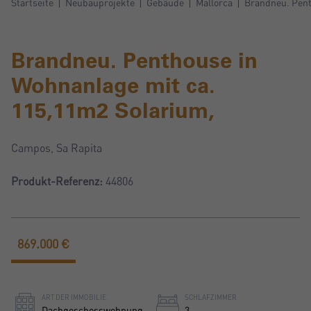
Startseite
Neubauprojekte
Gebäude
Mallorca
Brandneu. Pent
Brandneu. Penthouse in
Wohnanlage mit ca.
115,11m2 Solarium,
Campos, Sa Rapita
Produkt-Referenz:
44806
869.000 €
ART DER IMMOBILIE
SCHLAFZIMMER
Dachgeschosswohnung
3