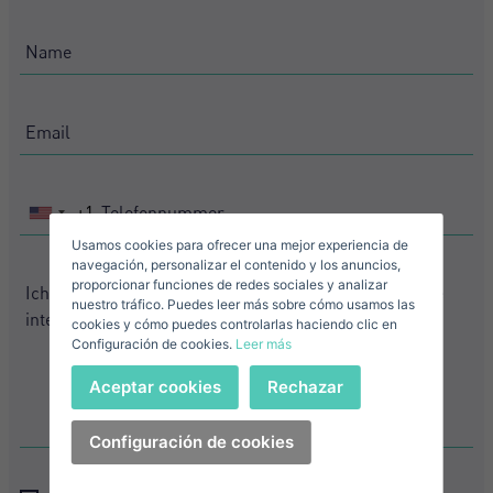
Crear una cuenta
Name*
Mich Anmelden
Descargar Expose
Nachname*
Verkaufen Sie Ihre Immobilie
+1
United
States
Usamos cookies para ofrecer una mejor experiencia de
Email*
navegación, personalizar el contenido y los anuncios,
+1
proporcionar funciones de redes sociales y analizar
nuestro tráfico. Puedes leer más sobre cómo usamos las
+1
United
cookies y cómo puedes controlarlas haciendo clic en
Configuración de cookies.
Leer más
States
Telefonnummer*
+1
Anmelden
Aceptar cookies
Rechazar
+1
United
States
Ich akzeptiere die
Configuración de cookies
Bedingungen und Konditionen zum
+1
Datenschutz
Haben Sie Ihr Passwort vergessen?
Passwort**