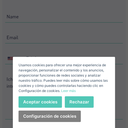
Crear una cuenta
Name*
Mich Anmelden
Descargar Expose
Nachname*
Verkaufen Sie Ihre Immobilie
+1
United
Usamos cookies para ofrecer una mejor experiencia de
States
Email*
navegación, personalizar el contenido y los anuncios,
+1
proporcionar funciones de redes sociales y analizar
nuestro tráfico. Puedes leer más sobre cómo usamos las
+1
United
cookies y cómo puedes controlarlas haciendo clic en
Configuración de cookies.
Leer más
States
Telefonnummer*
+1
Anmelden
Aceptar cookies
Rechazar
+1
United
States
Ich akzeptiere die
Configuración de cookies
Bedingungen und Konditionen zum
+1
Datenschutz
Haben Sie Ihr Passwort vergessen?
Passwort**