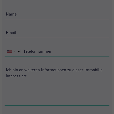
+1
United
States
+1