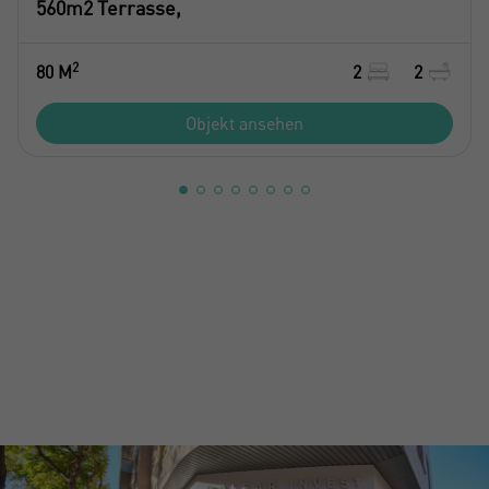
560m2 Terrasse,
2
80 M
2
2
Objekt ansehen