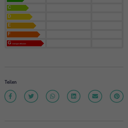
C
D
E
F
G
weniger effizient
Teilen