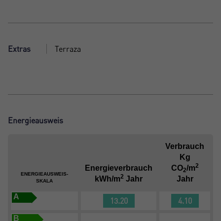
Extras
Terraza
Energieausweis
Verbrauch
Kg
2
Energieverbrauch
CO
/m
2
ENERGIEAUSWEIS-
2
kWh/m
Jahr
Jahr
SKALA
A
13.20
4.10
B