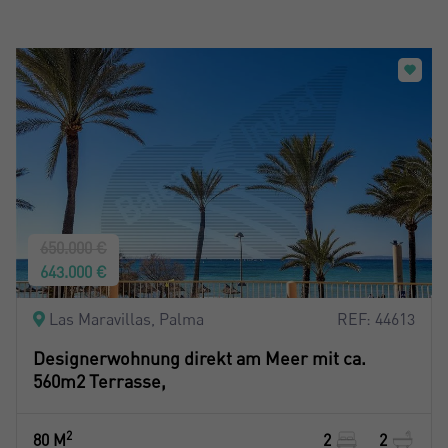
650.000 €
643.000 €
Las Maravillas, Palma
REF: 44613
Designerwohnung direkt am Meer mit ca.
560m2 Terrasse,
2
80 M
2
2