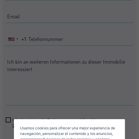
+1
United
States
+1
Crear una cuenta
Name*
Mich Anmelden
Descargar Expose
Nachname*
Verkaufen Sie Ihre Immobilie
Ich akzeptiere die
Bedingungen und Konditionen zum
Datenschutz
Usamos cookies para ofrecer una mejor experiencia de
Email*
navegación, personalizar el contenido y los anuncios,