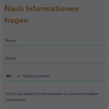
Nach Informationen
fragen
Crear una cuenta
+1
United
Name*
States
+1
Mich Anmelden
Descargar Expose
Nachname*