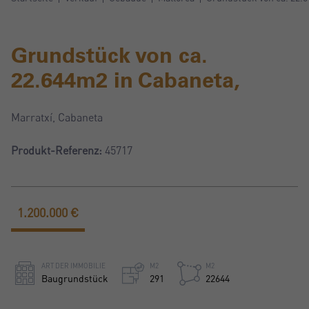
Grundstück von ca.
22.644m2 in Cabaneta,
Marratxí, Cabaneta
Produkt-Referenz:
45717
1.200.000 €
ART DER IMMOBILIE
M2
M2
Baugrundstück
291
22644