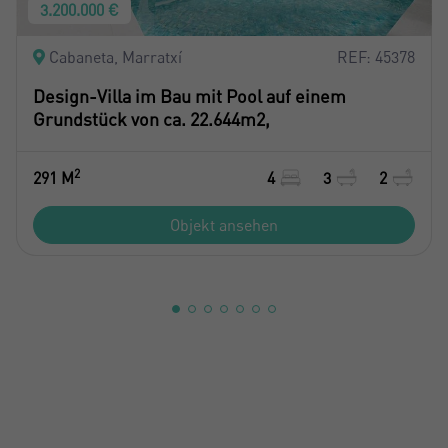
3.200.000 €
Cabaneta, Marratxí
REF: 45378
Design-Villa im Bau mit Pool auf einem
Grundstück von ca. 22.644m2,
2
291 M
4
3
2
Objekt ansehen