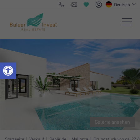
Deutsch
Galerie ansehen
Startseite
Verkauf
Gebäude
Mallorca
Grundstück von ca. 22.