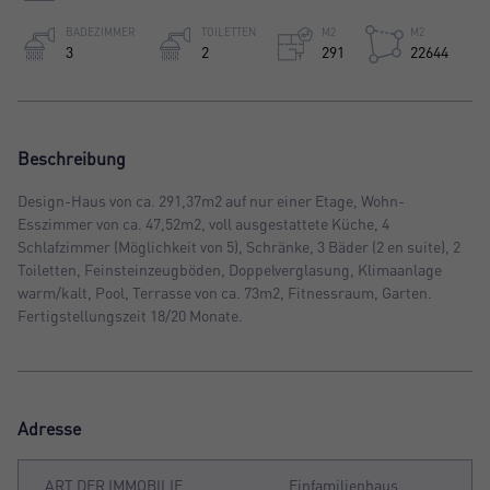
BADEZIMMER
TOILETTEN
M2
M2
3
2
291
22644
Beschreibung
Design-Haus von ca. 291,37m2 auf nur einer Etage, Wohn-
Esszimmer von ca. 47,52m2, voll ausgestattete Küche, 4
Schlafzimmer (Möglichkeit von 5), Schränke, 3 Bäder (2 en suite), 2
Toiletten, Feinsteinzeugböden, Doppelverglasung, Klimaanlage
warm/kalt, Pool, Terrasse von ca. 73m2, Fitnessraum, Garten.
Fertigstellungszeit 18/20 Monate.
Adresse
ART DER IMMOBILIE
Einfamilienhaus