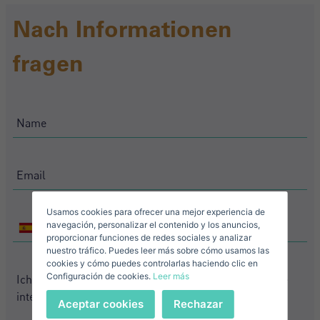
Nach Informationen
fragen
Crear una cuenta
Name*
Mich Anmelden
Descargar Expose
Nachname*
Verkaufen Sie Ihre Immobilie
Usamos cookies para ofrecer una mejor experiencia de
Email*
navegación, personalizar el contenido y los anuncios,
+34
Spain
proporcionar funciones de redes sociales y analizar
+34
nuestro tráfico. Puedes leer más sobre cómo usamos las
+34
Spain
cookies y cómo puedes controlarlas haciendo clic en
+34
Configuración de cookies.
Leer más
Telefonnummer*
Anmelden
Aceptar cookies
Rechazar
+34
Spain