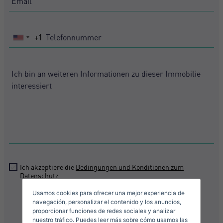
+1
United
States
+1
Crear una cuenta
Name*
Mich Anmelden
Descargar Expose
Nachname*
Verkaufen Sie Ihre Immobilie
Ich akzeptiere die
Bedingungen und Konditionen zum
Datenschutz
Usamos cookies para ofrecer una mejor experiencia de
Email*
navegación, personalizar el contenido y los anuncios,
Senden
proporcionar funciones de redes sociales y analizar
nuestro tráfico. Puedes leer más sobre cómo usamos las