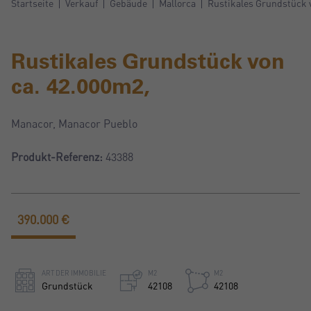
Startseite
Verkauf
Gebäude
Mallorca
Rustikales Grundstück 
Rustikales Grundstück von
ca. 42.000m2,
Manacor, Manacor Pueblo
Produkt-Referenz:
43388
390.000 €
ART DER IMMOBILIE
M2
M2
Grundstück
42108
42108