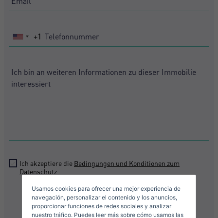
+1
United
States
+1
Crear una cuenta
Name*
Mich Anmelden
Descargar Expose
Nachname*
Verkaufen Sie Ihre Immobilie
Ich akzeptiere die
Bedingungen und Konditionen zum
Datenschutz
Usamos cookies para ofrecer una mejor experiencia de
Email*
navegación, personalizar el contenido y los anuncios,
Senden
proporcionar funciones de redes sociales y analizar
nuestro tráfico. Puedes leer más sobre cómo usamos las