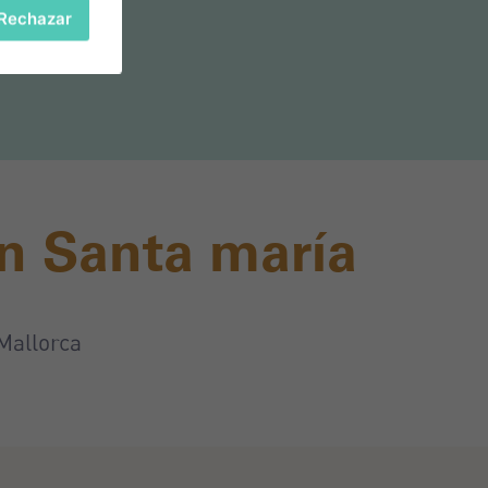
Rechazar
n Santa maría
 Mallorca