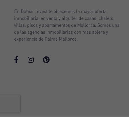
En Balear Invest le ofrecemos la mayor oferta
inmobiliaria, en venta y alquiler de casas, chalets,
villas, pisos y apartamentos de Mallorca. Somos una
de las agencias inmobiliarias con mas solera y
experiencia de Palma Mallorca.