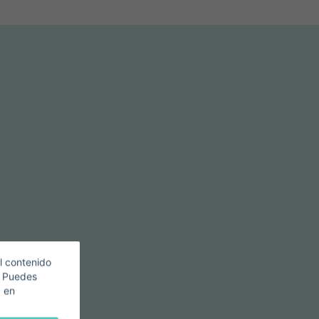
l contenido
. Puedes
c en