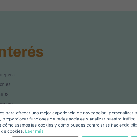
Crear una cuenta
Nombre*
nterés
Accede a tu cuenta
pellidos*
pdepera
Vende tu Propiedad
orles
anitx
orreo Electrónico*
ucmajor
s para ofrecer una mejor experiencia de navegación, personalizar e
nacor
, proporcionar funciones de redes sociales y analizar nuestro tráfico
+1
United
ratxí
e cómo usamos las cookies y cómo puedes controlarlas haciendo cli
States
 de cookies.
Leer más
eléfono*
+1
Iniciar sesión