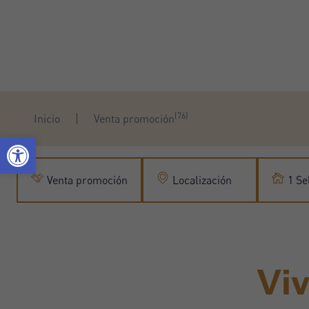
(76)
Inicio
Venta promoción
Venta promoción
Localización
1 Se
Viv