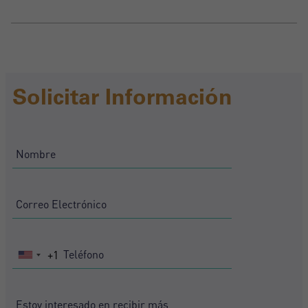
Solicitar Información
+1
United
States
+1