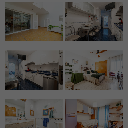
Crear una cuenta
Nombre*
Accede a tu cuenta
Descargar Expose
Apellidos*
Vende tu Propiedad