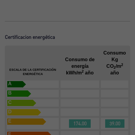
Certificacion energética
Consumo
Consumo de
Kg
2
energía
CO
/m
2
ESCALA DE LA CERTIFICACIÓN
2
kWh/m
año
año
ENERGÉTICA
A
B
C
D
E
174.00
39.00
F