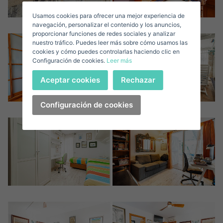
Usamos cookies para ofrecer una mejor experiencia de
Correo Electrónico*
navegación, personalizar el contenido y los anuncios,
proporcionar funciones de redes sociales y analizar
nuestro tráfico. Puedes leer más sobre cómo usamos las
+1
United
cookies y cómo puedes controlarlas haciendo clic en
Configuración de cookies.
Leer más
States
Teléfono*
+1
Iniciar sesión
Aceptar cookies
Rechazar
+1
United
States
Configuración de cookies
Acepto los
Términos y condiciones de privacidad
+1
¿Has olvidado tu contraseña?
Contraseña**
He olvidado mi contraseña
Descargar Expose
¿No tienes una cuenta?
Acepto los
Términos y condiciones de privacidad
Crear una cuenta
Registrarse