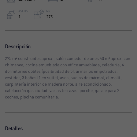
ASEOS
M2
1
275
Descripción
275 m² construidos aprox., salón comedor de unos 40 m² aprox. con
chimenea, cocina amueblada con office amueblada, coladuría, 4
dormitorios dobles (posibilidad de 5), armarios empotrados,
vestidor, 3 baños (1 en suite), aseo, suelos de mármol, climalit,
carpintería interior de madera norte, aire acondicionado,
calefacción gas ciudad, varias terrazas, porche, garaje para 2
coches, piscina comunitaria.
Detalles