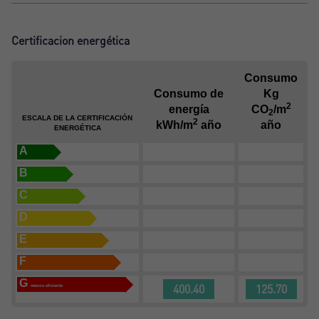
Certificacion energética
Consumo
Consumo de
Kg
2
energía
CO
/m
2
ESCALA DE LA CERTIFICACIÓN
2
kWh/m
año
año
ENERGÉTICA
A
B
C
D
E
F
G
400.40
125.70
menos eficiente