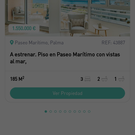
1.550.000 €
Paseo Marítimo, Palma
REF: 43887
A estrenar. Piso en Paseo Marítimo con vistas
al mar,
2
185 M
3
2
1
Ver Propiedad