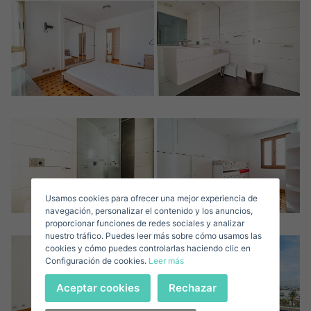
Crear una cuenta
Nombre*
Accede a tu cuenta
Descargar Expose
Apellidos*
Vende tu Propiedad
Usamos cookies para ofrecer una mejor experiencia de
Correo Electrónico*
navegación, personalizar el contenido y los anuncios,
proporcionar funciones de redes sociales y analizar
nuestro tráfico. Puedes leer más sobre cómo usamos las
+1
United
cookies y cómo puedes controlarlas haciendo clic en
Configuración de cookies.
Leer más
States
Teléfono*
+1
Iniciar sesión
Aceptar cookies
Rechazar
+1
United