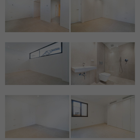
Crear una cuenta
Nombre*
Accede a tu cuenta
Descargar Expose
Apellidos*