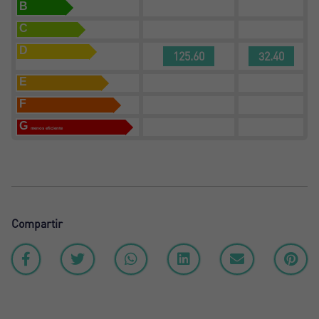
B
C
D
125.60
32.40
E
F
G
menos eficiente
Compartir