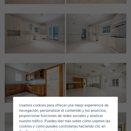
Crear una cuenta
Nombre*
Accede a tu cuenta
Descargar Expose
Apellidos*
Vende tu Propiedad
Usamos cookies para ofrecer una mejor experiencia de
Correo Electrónico*
navegación, personalizar el contenido y los anuncios,
proporcionar funciones de redes sociales y analizar
nuestro tráfico. Puedes leer más sobre cómo usamos las
+1
United
cookies y cómo puedes controlarlas haciendo clic en