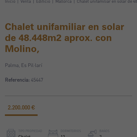
Inicio
Venta
Edificio
Mallorca
Chalet unifamiliar en solar de 4
Chalet unifamiliar en solar
de 48.448m2 aprox. con
Molino,
Palma, Es Pil·larí
Referencia:
45447
2.200.000 €
TIPO PROPIEDAD
DORMITORIOS
BAÑOS
Chalet
12
2