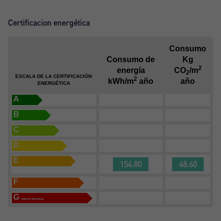
Certificacion energética
Consumo
Consumo de
Kg
2
energía
CO
/m
2
ESCALA DE LA CERTIFICACIÓN
2
kWh/m
año
año
ENERGÉTICA
A
B
C
D
E
154.80
48.60
F
G
menos eficiente