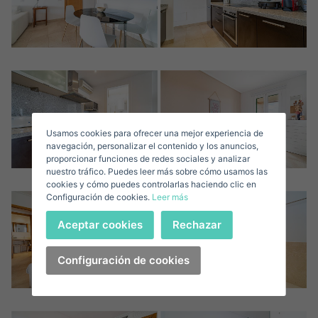
Nombre*
Accede a tu cuenta
Descargar Expose
Apellidos*
Vende tu Propiedad
Usamos cookies para ofrecer una mejor experiencia de
Correo Electrónico*
navegación, personalizar el contenido y los anuncios,
proporcionar funciones de redes sociales y analizar
nuestro tráfico. Puedes leer más sobre cómo usamos las
+1
United
cookies y cómo puedes controlarlas haciendo clic en
Configuración de cookies.
Leer más
States
Teléfono*
+1
Iniciar sesión
Aceptar cookies
Rechazar
+1
United
States
Configuración de cookies
Acepto los
Términos y condiciones de privacidad
+1
¿Has olvidado tu contraseña?
Contraseña**
He olvidado mi contraseña
Descargar Expose