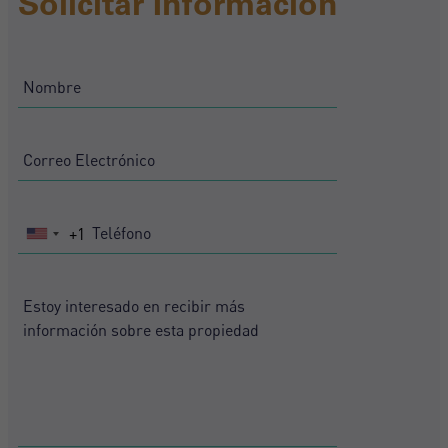
Solicitar Información
+1
United
States
+1