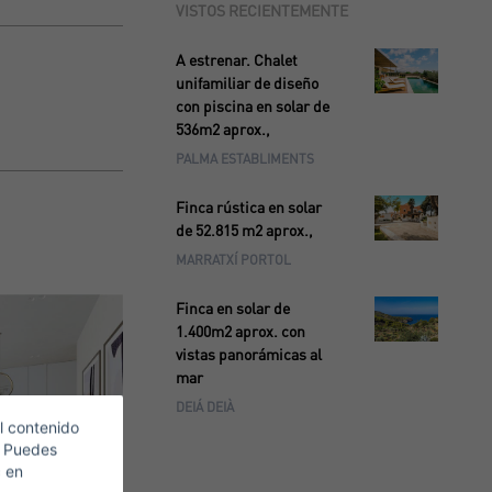
VISTOS RECIENTEMENTE
A estrenar. Chalet
unifamiliar de diseño
con piscina en solar de
536m2 aprox.,
PALMA ESTABLIMENTS
Finca rústica en solar
de 52.815 m2 aprox.,
MARRATXÍ PORTOL
Finca en solar de
1.400m2 aprox. con
vistas panorámicas al
mar
DEIÁ DEIÀ
l contenido
. Puedes
c en