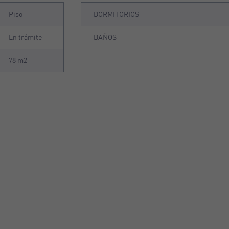
Piso
DORMITORIOS
En trámite
BAÑOS
78 m2