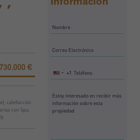
 ,
Información
730.000 €
+1
United
States
+1
e), calefacción
arias con Spa,
26