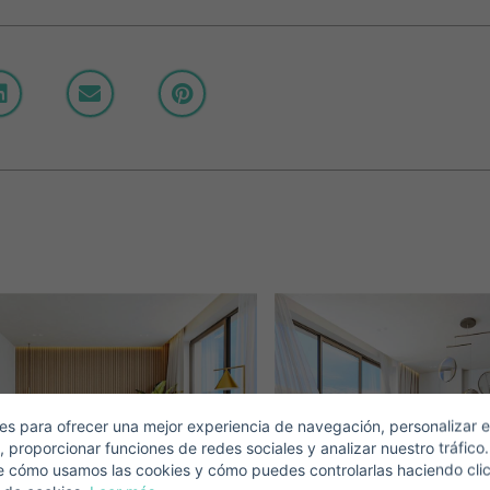
Crear una cuenta
Nombre*
Accede a tu cuenta
Descargar Expose
pellidos*
Vende tu Propiedad
orreo Electrónico*
s para ofrecer una mejor experiencia de navegación, personalizar e
, proporcionar funciones de redes sociales y analizar nuestro tráfico
+1
United
e cómo usamos las cookies y cómo puedes controlarlas haciendo cli
States