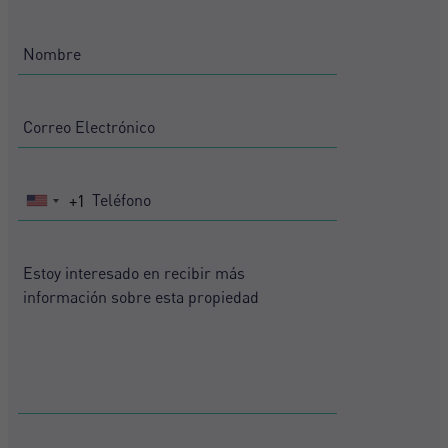
+1
United
States
+1