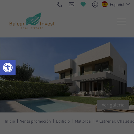
Español
Ver galeria
Inicio
Venta promoción
Edificio
Mallorca
A Estrenar. Chalet a