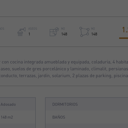
1
ÑOS
ASEOS
M2
M2
1
148
148
con cocina integrada amueblada y equipada, coladuria, 4 habit
, aseo, suelos de gres porcelánico y laminado, climalit, persiana
onducto, terrazas, jardín, solarium, 2 plazas de parking, piscina
Adosado
DORMITORIOS
148 m2
BAÑOS