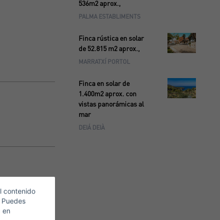
536m2 aprox.,
PALMA ESTABLIMENTS
Finca rústica en solar
de 52.815 m2 aprox.,
MARRATXÍ PORTOL
Finca en solar de
1.400m2 aprox. con
vistas panorámicas al
mar
DEIÁ DEIÀ
l contenido
. Puedes
c en