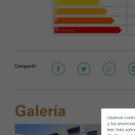
D
E
F
G
menos eficiente
Compartir
A
Galería
C
Usamos cookie
y los anuncios
leer más sobr