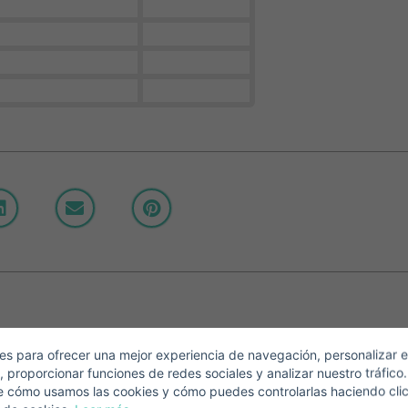
Crear una cuenta
Nombre*
Accede a tu cuenta
Descargar Expose
pellidos*
Vende tu Propiedad
orreo Electrónico*
s para ofrecer una mejor experiencia de navegación, personalizar e
, proporcionar funciones de redes sociales y analizar nuestro tráfico
+1
United
e cómo usamos las cookies y cómo puedes controlarlas haciendo cli
States