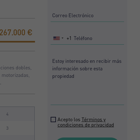
.267.000 €
+1
United
States
+1
aciones dobles,
s motorizadas,
.
4
Acepto los
Términos y
condiciones de privacidad
3