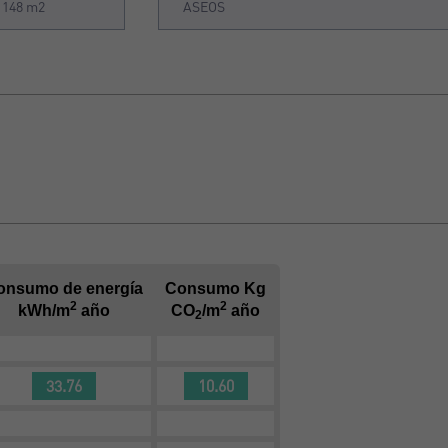
148 m2
ASEOS
onsumo de energía
Consumo Kg
2
2
kWh/m
año
CO
/m
año
2
33.76
10.60