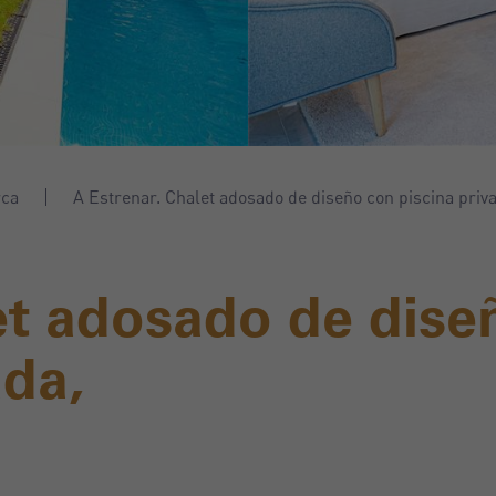
rca
A Estrenar. Chalet adosado de diseño con piscina priv
et adosado de dise
ada,