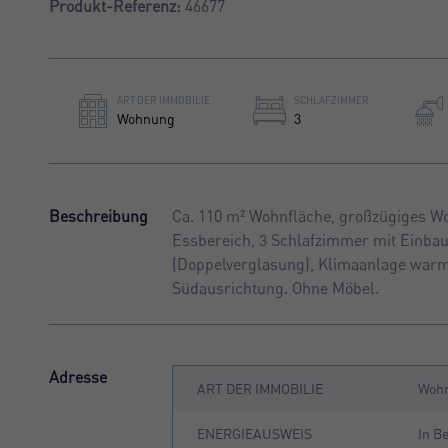
Produkt-Referenz:
46677
ART DER IMMOBILIE
SCHLAFZIMMER
Wohnung
3
Beschreibung
Ca. 110 m² Wohnfläche, großzügiges Wo
Essbereich, 3 Schlafzimmer mit Einbau
(Doppelverglasung), Klimaanlage warm/
Südausrichtung. Ohne Möbel.
Adresse
ART DER IMMOBILIE
Woh
ENERGIEAUSWEIS
In B