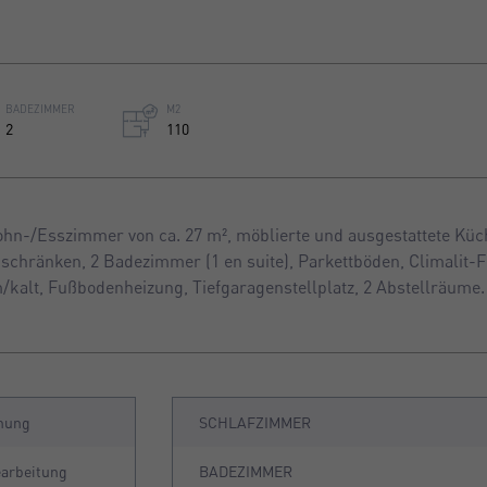
BADEZIMMER
M2
2
110
hn-/Esszimmer von ca. 27 m², möblierte und ausgestattete Küc
schränken, 2 Badezimmer (1 en suite), Parkettböden, Climalit-
kalt, Fußbodenheizung, Tiefgaragenstellplatz, 2 Abstellräume.
nung
SCHLAFZIMMER
earbeitung
BADEZIMMER