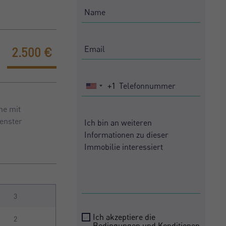
2.500 €
+1
United
States
he mit
+1
Fenster
3
Ich akzeptiere die
2
Bedingungen und Konditionen