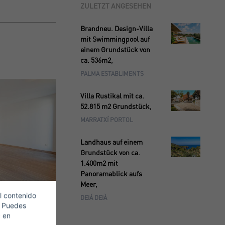
ZULETZT ANGESEHEN
Brandneu. Design-Villa
mit Swimmingpool auf
einem Grundstück von
ca. 536m2,
PALMA ESTABLIMENTS
Villa Rustikal mit ca.
52.815 m2 Grundstück,
MARRATXÍ PORTOL
Landhaus auf einem
Grundstück von ca.
1.400m2 mit
Panoramablick aufs
Meer,
l contenido
DEIÁ DEIÀ
. Puedes
c en