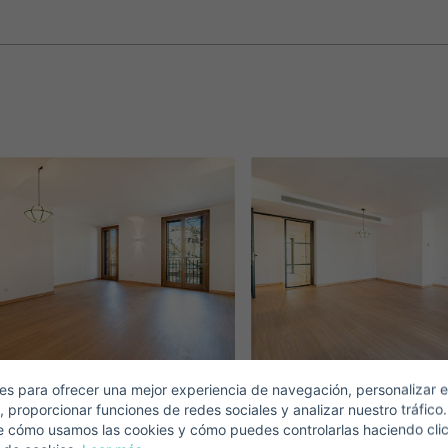
Crear una cuenta
Name*
Mich Anmelden
Descargar Expose
Nachname*
Verkaufen Sie Ihre Immobilie
Email*
s para ofrecer una mejor experiencia de navegación, personalizar e
, proporcionar funciones de redes sociales y analizar nuestro tráfico
+1
United
e cómo usamos las cookies y cómo puedes controlarlas haciendo cli
States
Telefonnummer*