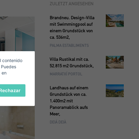
ZULETZT ANGESEHEN
Brandneu. Design-Villa
mit Swimmingpool auf
einem Grundstück von
ca. 536m2,
PALMA ESTABLIMENTS
Villa Rustikal mit ca.
l contenido
52.815 m2 Grundstück,
. Puedes
c en
MARRATXÍ PORTOL
Landhaus auf einem
Rechazar
Grundstück von ca.
1.400m2 mit
Panoramablick aufs
Meer,
DEIÁ DEIÀ