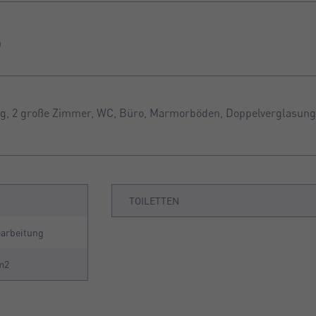
0
ng, 2 große Zimmer, WC, Büro, Marmorböden, Doppelverglasung
o
TOILETTEN
earbeitung
m2