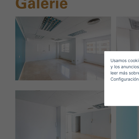
Galerie
Usamos cookie
y los anuncios
leer más sobr
Configuración
H
S