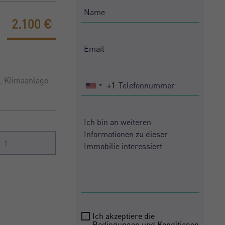
2.100 €
, Klimaanlage
+1
United
States
+1
1
Ich akzeptiere die
Bedingungen und Konditionen