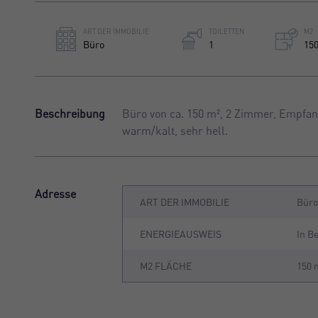
ART DER IMMOBILIE
TOILETTEN
M2
Büro
1
15
Beschreibung
Büro von ca. 150 m², 2 Zimmer, Empfa
warm/kalt, sehr hell.
Adresse
ART DER IMMOBILIE
Bür
ENERGIEAUSWEIS
In B
M2 FLÄCHE
150 