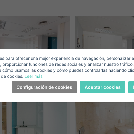
Mich Anmelden
Descargar Expose
Nachname*
Verkaufen Sie Ihre Immobilie
Email*
s para ofrecer una mejor experiencia de navegación, personalizar e
, proporcionar funciones de redes sociales y analizar nuestro tráfico
+1
United
e cómo usamos las cookies y cómo puedes controlarlas haciendo cli
States
Telefonnummer*
 de cookies.
Leer más
+1
Anmelden
+1
United
Configuración de cookies
Aceptar cookies
States
Ich akzeptiere die
Bedingungen und Konditionen zum
+1
Datenschutz
Passwort**
aben Sie Ihr Passwort vergessen?
Ich habe mein Passwort vergessen
Expose herunterladen
ie haben noch kein Konto?
Ich akzeptiere die
Bedingungen und Konditionen zum