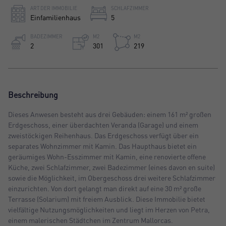
ART DER IMMOBILIE
SCHLAFZIMMER
Einfamilienhaus
5
BADEZIMMER
M2
M2
2
301
219
Beschreibung
Dieses Anwesen besteht aus drei Gebäuden: einem 161 m² großen
Erdgeschoss, einer überdachten Veranda (Garage) und einem
zweistöckigen Reihenhaus. Das Erdgeschoss verfügt über ein
separates Wohnzimmer mit Kamin. Das Haupthaus bietet ein
geräumiges Wohn-Esszimmer mit Kamin, eine renovierte offene
Küche, zwei Schlafzimmer, zwei Badezimmer (eines davon en suite)
sowie die Möglichkeit, im Obergeschoss drei weitere Schlafzimmer
einzurichten. Von dort gelangt man direkt auf eine 30 m² große
Terrasse (Solarium) mit freiem Ausblick. Diese Immobilie bietet
vielfältige Nutzungsmöglichkeiten und liegt im Herzen von Petra,
einem malerischen Städtchen im Zentrum Mallorcas.