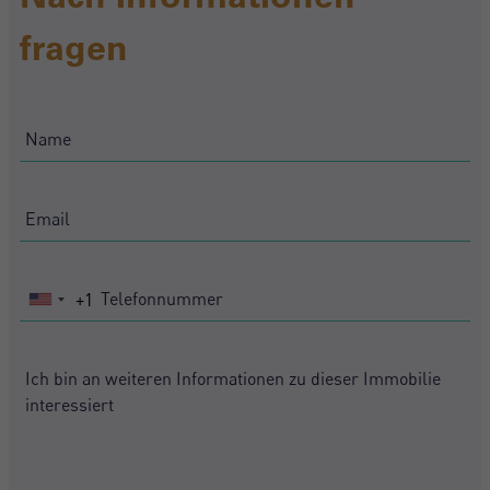
fragen
+1
United
States
+1