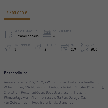
2.400.000 €
ART DER IMMOBILIE
SCHLAFZIMMER
Einfamilienhaus
3
BADEZIMMER
TOILETTEN
M2
M2
3
2
209
2000
Beschreibung
Anwesen von ca. 209,76m2, 2 Wohnzimmer, Einbauküche offen zum
Wohnzimmer, 3 Schlafzimmer, Einbauschränke, 3 Bäder (2 en suite),
2 Toiletten, Porzellanböden, Doppelverglasung, Heizung,
Klimaanlage warm/kalt, Terrassen, Garten, Garage, Ca.
42m2Abstellraum, Pool, freier Blick. Brandneu.