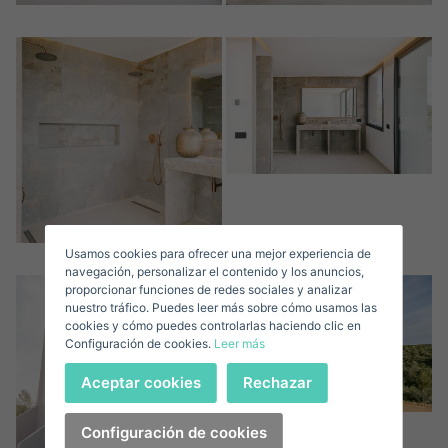
Crear una cuenta
Name*
Mich Anmelden
Descargar Expose
Nachname*
Verkaufen Sie Ihre Immobilie
Usamos cookies para ofrecer una mejor experiencia de
Email*
navegación, personalizar el contenido y los anuncios,
proporcionar funciones de redes sociales y analizar
nuestro tráfico. Puedes leer más sobre cómo usamos las
+1
United
cookies y cómo puedes controlarlas haciendo clic en
Configuración de cookies.
Leer más
States
Telefonnummer*
+1
Anmelden
Aceptar cookies
Rechazar
+1
United
States
Ich akzeptiere die
Configuración de cookies
Bedingungen und Konditionen zum