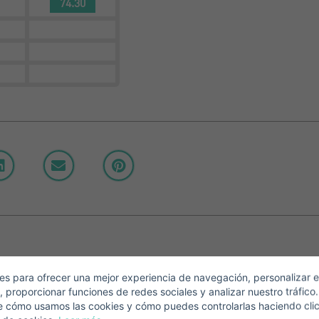
74.30
Crear una cuenta
Name*
Mich Anmelden
Descargar Expose
Nachname*
Verkaufen Sie Ihre Immobilie
Email*
s para ofrecer una mejor experiencia de navegación, personalizar e
, proporcionar funciones de redes sociales y analizar nuestro tráfico
+34
Spain
e cómo usamos las cookies y cómo puedes controlarlas haciendo cli
+34
Telefonnummer*