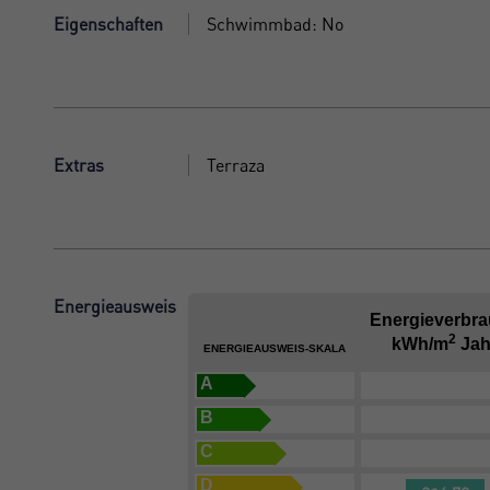
Eigenschaften
Schwimmbad: No
Extras
Terraza
Energieausweis
Energieverbr
2
kWh/m
Jah
ENERGIEAUSWEIS-SKALA
A
B
C
D