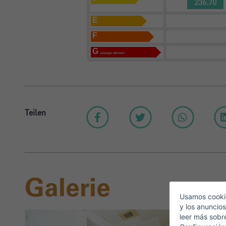
236.70
E
F
G
weniger effizient
Teilen
Galerie
Usamos cookie
y los anuncios
leer más sobr