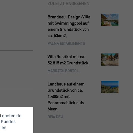
ZULETZT ANGESEHEN
Brandneu. Design-Villa
mit Swimmingpool auf
einem Grundstück von
ca. 536m2,
PALMA ESTABLIMENTS
Villa Rustikal mit ca.
52.815 m2 Grundstück,
MARRATXÍ PORTOL
Landhaus auf einem
Grundstück von ca.
1.400m2 mit
Panoramablick aufs
Meer,
l contenido
DEIÁ DEIÀ
. Puedes
c en