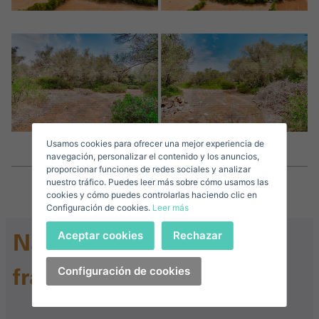
Name*
Mich Anmelden
Descargar Expose
Nachname*
Verkaufen Sie Ihre Immobilie
Usamos cookies para ofrecer una mejor experiencia de
Email*
navegación, personalizar el contenido y los anuncios,
proporcionar funciones de redes sociales y analizar
nuestro tráfico. Puedes leer más sobre cómo usamos las
+34
Spain
cookies y cómo puedes controlarlas haciendo clic en
+34
Configuración de cookies.
Leer más
Telefonnummer*
Anmelden
Nach Informationen
Aceptar cookies
Rechazar
+34
Spain
+34
fragen
Ich akzeptiere die
Configuración de cookies
Bedingungen und Konditionen zum
Datenschutz
Haben Sie Ihr Passwort vergessen?
Passwort**
Ich habe mein Passwort vergessen