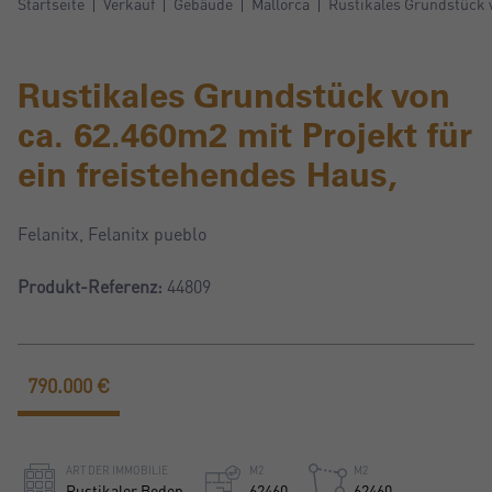
Startseite
Verkauf
Gebäude
Mallorca
Rustikales Grundstück v
Rustikales Grundstück von
ca. 62.460m2 mit Projekt für
ein freistehendes Haus,
Felanitx, Felanitx pueblo
Produkt-Referenz:
44809
790.000 €
ART DER IMMOBILIE
M2
M2
Rustikaler Boden
62460
62460