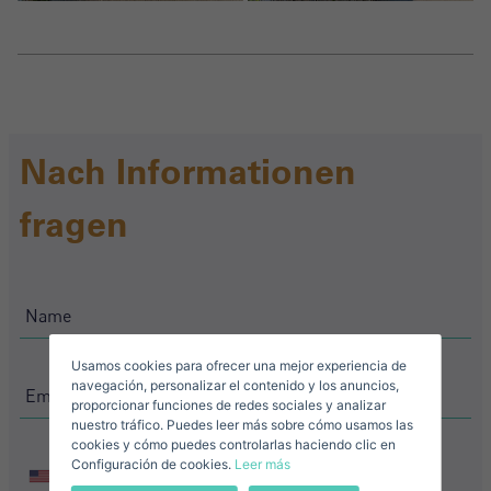
Crear una cuenta
Nach Informationen
Name*
fragen
Mich Anmelden
Descargar Expose
Nachname*
Verkaufen Sie Ihre Immobilie
Usamos cookies para ofrecer una mejor experiencia de
Email*
navegación, personalizar el contenido y los anuncios,
proporcionar funciones de redes sociales y analizar
nuestro tráfico. Puedes leer más sobre cómo usamos las
+1
United
cookies y cómo puedes controlarlas haciendo clic en
Configuración de cookies.
Leer más
States
+1
Telefonnummer*
United