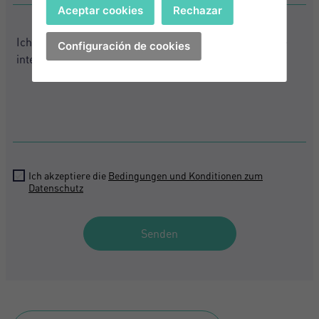
+1
Anmelden
Aceptar cookies
Rechazar
States
+1
United
+1
States
Ich akzeptiere die
Configuración de cookies
Bedingungen und Konditionen zum
+1
Datenschutz
Haben Sie Ihr Passwort vergessen?
Passwort**
Ich habe mein Passwort vergessen
Expose herunterladen
Sie haben noch kein Konto?
Ich akzeptiere die
Bedingungen und Konditionen zum
Erstellen Sie ein Konto
Datenschutz
Ich akzeptiere die
Bedingungen und Konditionen zum
Datenschutz
Mich Registrieren
Senden