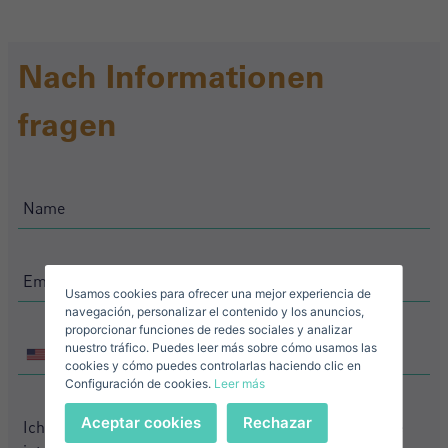
Nach Informationen
Crear una cuenta
Name*
fragen
Mich Anmelden
Descargar Expose
Nachname*
Verkaufen Sie Ihre Immobilie
Usamos cookies para ofrecer una mejor experiencia de
Email*
navegación, personalizar el contenido y los anuncios,
proporcionar funciones de redes sociales y analizar
nuestro tráfico. Puedes leer más sobre cómo usamos las
+1
+1
United
United
cookies y cómo puedes controlarlas haciendo clic en
States
Configuración de cookies.
Leer más
States
Telefonnummer*
+1
+1
Anmelden
Aceptar cookies
Rechazar
+1
United