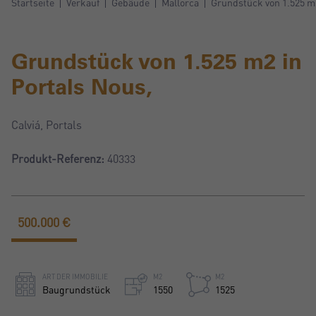
Startseite
Verkauf
Gebäude
Mallorca
Grundstück von 1.525 m2
Grundstück von 1.525 m2 in
Portals Nous,
Calviá, Portals
Produkt-Referenz:
40333
500.000 €
ART DER IMMOBILIE
M2
M2
Baugrundstück
1550
1525