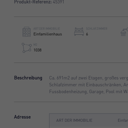
Produkt-Referenz:
45391
ART DER IMMOBILIE
SCHLAFZIMMER
Einfamilienhaus
6
M2
1038
Beschreibung
Ca. 691m2 auf zwei Etagen, großes ver
Schlafzimmer mit Einbauschränken, An
Fussbodenheizung, Garage, Pool mit Wa
Adresse
ART DER IMMOBILIE
Einfa