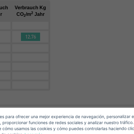
auch
Verbrauch Kg
2
r
CO
/m
Jahr
2
12.76
Crear una cuenta
Name*
Mich Anmelden
Descargar Expose
Nachname*
Verkaufen Sie Ihre Immobilie
Email*
s para ofrecer una mejor experiencia de navegación, personalizar e
, proporcionar funciones de redes sociales y analizar nuestro tráfico
+1
United
e cómo usamos las cookies y cómo puedes controlarlas haciendo cli
States
Telefonnummer*