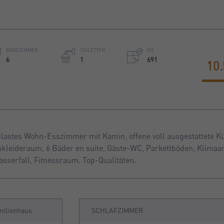
BADEZIMMER
TOILETTEN
M2
6
1
691
10.
glastes Wohn-Esszimmer mit Kamin, offene voll ausgestattete K
kleideraum, 6 Bäder en suite, Gäste-WC, Parkettböden, Klimaa
sserfall, Fitnessraum. Top-Qualitäten.
milienhaus
SCHLAFZIMMER