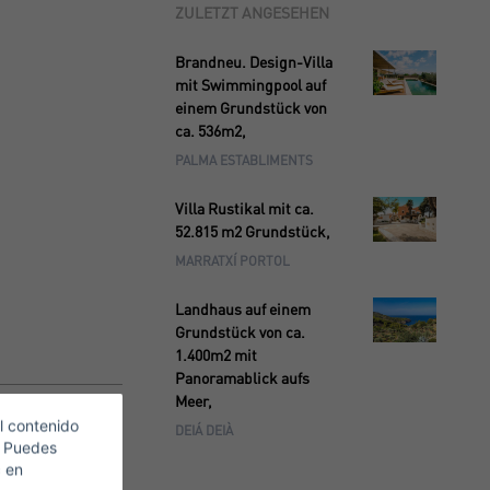
ZULETZT ANGESEHEN
Brandneu. Design-Villa
mit Swimmingpool auf
einem Grundstück von
ca. 536m2,
PALMA ESTABLIMENTS
Villa Rustikal mit ca.
52.815 m2 Grundstück,
MARRATXÍ PORTOL
Landhaus auf einem
Grundstück von ca.
1.400m2 mit
Panoramablick aufs
Meer,
l contenido
DEIÁ DEIÀ
. Puedes
c en