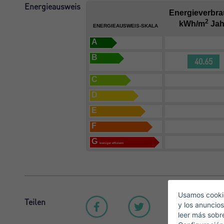
Energieausweis
Energieverbr
2
kWh/m
Jah
ENERGIEAUSWEIS-SKALA
A
B
40.65
C
D
E
F
G
weniger effizient
Usamos cookie
Teilen
y los anuncios
leer más sobr