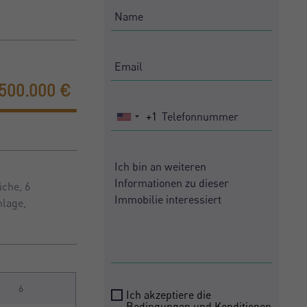
500.000 €
+1
United
States
+1
üche, 6
nlage,
6
Ich akzeptiere die
Bedingungen und Konditionen