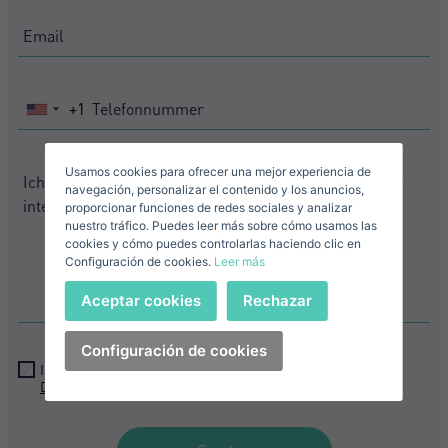
Mich Anmelden
Descargar Expose
Nachname*
Verkaufen Sie Ihre Immobilie
+1
United
States
+1
Usamos cookies para ofrecer una mejor experiencia de
Email*
navegación, personalizar el contenido y los anuncios,
proporcionar funciones de redes sociales y analizar
nuestro tráfico. Puedes leer más sobre cómo usamos las
+1
United
cookies y cómo puedes controlarlas haciendo clic en
Configuración de cookies.
Leer más
States
Telefonnummer*
+1
Anmelden
Aceptar cookies
Rechazar
+1
United
States
Ich akzeptiere die
Configuración de cookies
Bedingungen und Konditionen zum
+1
Datenschutz
Ich akzeptiere die
Bedingungen und Konditionen zum
Haben Sie Ihr Passwort vergessen?
Passwort**
Datenschutz
Ich habe mein Passwort vergessen
Expose herunterladen